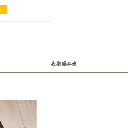
る
夜御膳弁当