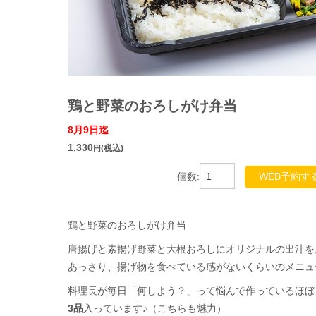
鶏と野菜のおろしがけ弁当
8月9日迄
1,330
(税込)
円
個数:
WEB予約す
鶏と野菜のおろしがけ弁当
唐揚げと素揚げ野菜と大根おろしにオリジナルの出汁を
あっさり、揚げ物を食べている感がないくらいのメニュ
料理長が毎日「何しよう？」って悩んで作っているほぼ
3品
入っています♪（こちらも魅力）