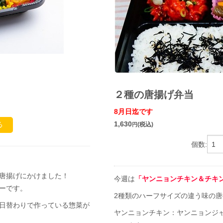
２種の唐揚げ弁当
8月日迄です
1,630
る
(税込)
円
個数:
唐揚げにかけました！
今週は
「ヤンニョンチキン＆チキ
ーです。
2種類のハーフサイズの違う味の
日替わりで作っている惣菜が
ヤンニョンチキン：ヤンニョンジ