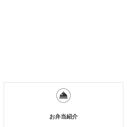
店で働いておりました。
その時はより早く、より正確にお客様に提供することが一番で、仕
事をしていても何か違うような気がしてなりませんでした。
それが“ここはな”をするようになって気づかされたこと。
「美味しかった、ごちそうさま」って笑顔でお客様が言われたり、
お客様が一口食べた時ににっこり笑って「美味しい！」と言われた
りする瞬間を見ると、とっても幸せな気持ちになれるんです。
私たちは、お客さんが喜んでくれるのがエネルギー源なんです！
その瞬間を求めて、これからも北田辺で胸を張って精一杯努力して
まいります♪
お弁当紹介